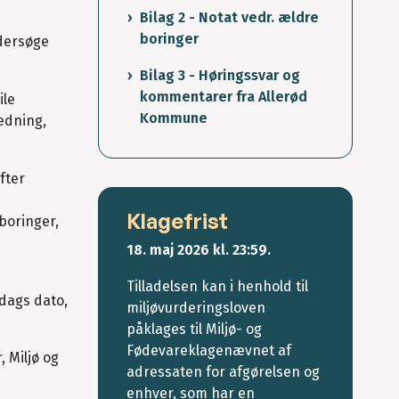
Bilag 2 - Notat vedr. ældre
boringer
ndersøge
Bilag 3 - Høringssvar og
kommentarer fra Allerød
ile
Kommune
edning,
fter
Klagefrist
boringer,
18. maj 2026
kl. 23:59.
Tilladelsen kan i henhold til
 dags dato,
miljøvurderingsloven
påklages til Miljø- og
Fødevareklagenævnet af
, Miljø og
adressaten for afgørelsen og
enhver, som har en