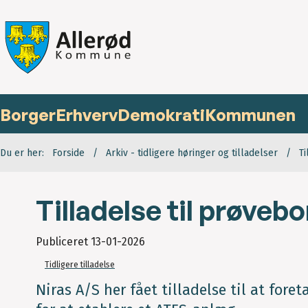
Borger
Erhverv
Demokrati
Kommunen
Du er her:
Forside
Arkiv - tidligere høringer og tilladelser
Ti
Tilladelse til prøveb
Publiceret
13-01-2026
Tidligere tilladelse
Niras A/S her fået tilladelse til at for