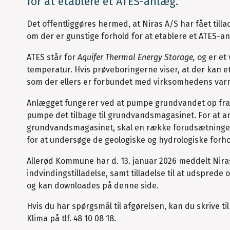
for at etablere et ATES-anlæg.
Det offentliggøres hermed, at Niras A/S har fået till
om der er gunstige forhold for at etablere et ATES-a
ATES står for
Aquifer Thermal Energy Storage,
og er et
temperatur. Hvis prøveboringerne viser, at der kan 
som der ellers er forbundet med virksomhedens var
Anlægget fungerer ved at pumpe grundvandet op fra c
pumpe det tilbage til grundvandsmagasinet. For at an
grundvandsmagasinet, skal en række forudsætninger 
for at undersøge de geologiske og hydrologiske forho
Allerød Kommune har d. 13. januar 2026 meddelt Niras 
indvindingstilladelse, samt tilladelse til at udspred
og kan downloades på denne side.
Hvis du har spørgsmål til afgørelsen, kan du skrive ti
Klima på tlf. 48 10 08 18.