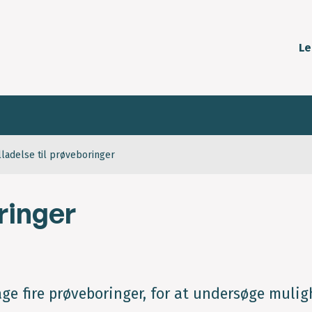
Le
lladelse til prøveboringer
oringer
etage fire prøveboringer, for at undersøge muli