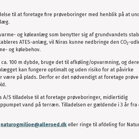
adelse til at foretage fire prøveboringer med henblik på at u
nlæg.
 varme- og køleanlæg som benytter sig af grundvandets stab
etableres ATES-anlæg, vil Niras kunne nedbringe den CO
-udl
2
me- og kølebehov.
a. 100 m dybde, bruge det til afkøling/opvarmning, og dere
lægget kan fungere optimalt og uden risiko for at påvirke
være på plads. Derfor er det nødvendigt at foretage prøve
ld.
A/S tilladelse til at foretage prøveboringer, midlertidig
e oppumpet vand på terræn. Tilladelsen er gældende i 3 år fra
l
naturogmiljoe@alleroed.dk
eller ringe til afdeling for Natur