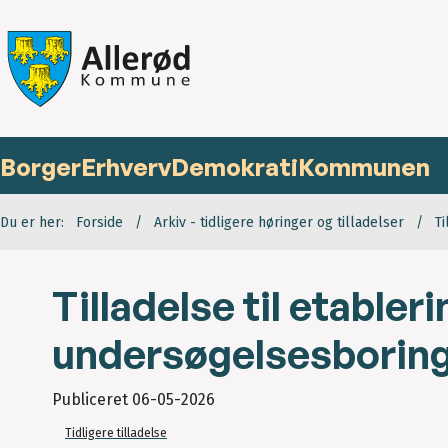
Borger
Erhverv
Demokrati
Kommunen
Du er her:
Forside
Arkiv - tidligere høringer og tilladelser
T
Tilladelse til etabler
undersøgelsesboring
Publiceret
06-05-2026
Tidligere tilladelse