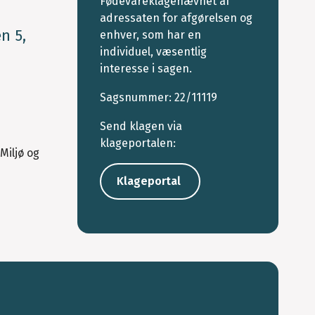
Fødevareklagenævnet af
adressaten for afgørelsen og
n 5,
enhver, som har en
individuel, væsentlig
interesse i sagen.
Sagsnummer: 22/11119
Send klagen via
klageportalen:
Miljø og
Klageportal