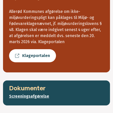
Allerød Kommunes afgørelse om ikke-
miljøvurderingspligt kan påklages til Miljø- og
Fødevareklagenævnet, jf. miljøvurderingslovens §
48. Klagen skal være indgivet senest 4 uger efter,
at afgørelsen er meddelt dvs. seneste den 20.
marts 2026 via. Klageportalen
Klageportalen
Dokumenter
Screeningsafgørelse