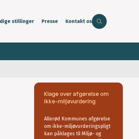
dige stillinger
Presse
Kontakt os
Klage over afgørelse om
ikke-miljøvurdering
Allerød Kommunes afgørelse
om ikke-miljøvurderingspligt
kan påklages til Miljø- og