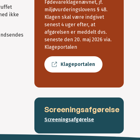
Fødevareklagenævnet, jf.
ruffet
miljøvurderingslovens § 48.
rmed ikke
Klagen skal være indgivet
senest 4 uger efter, at
afgørelsen er meddelt dvs.
l indsendes
seneste den 20. maj 2026 via.
Klageportalen
Klageportalen
Screeningsafgørelse
Screeningsafgørelse