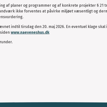
ing af planer og programmer og af konkrete projekter § 21 t
Vandværk ikke forventes at påvirke miljøet væsentligt og de
vensvurdering.
vnet indtil tirsdag den 20. maj 2026. En eventuel klage ska
mesiden
www.naeveneshus.dk
runder.