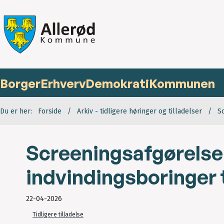
Borger
Erhverv
Demokrati
Kommunen
Du er her:
Forside
Arkiv - tidligere høringer og tilladelser
S
Screeningsafgørelse
indvindingsboringer 
22-04-2026
Tidligere tilladelse