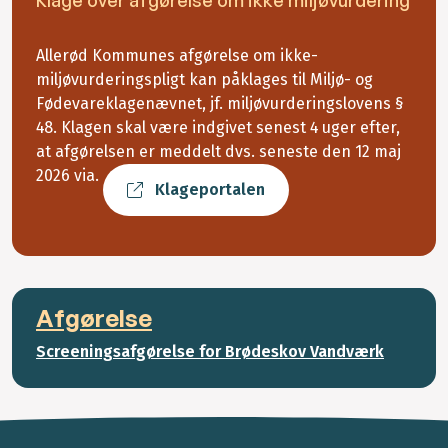
Allerød Kommunes afgørelse om ikke-
miljøvurderingspligt kan påklages til Miljø- og
Fødevareklagenævnet, jf. miljøvurderingslovens §
48. Klagen skal være indgivet senest 4 uger efter,
at afgørelsen er meddelt dvs. seneste den 12 maj
2026 via.
Klageportalen
Afgørelse
Screeningsafgørelse for Brødeskov Vandværk