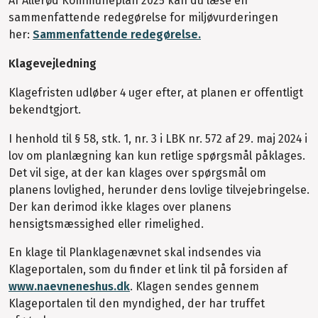
Af Allerød Kommuneplan 2025 kan du læse en
sammenfattende redegørelse for miljøvurderingen
her:
Sammenfattende redegørelse.
Klagevejledning
Klagefristen udløber 4 uger efter, at planen er offentligt
bekendtgjort.
I henhold til § 58, stk. 1, nr. 3 i LBK nr. 572 af 29. maj 2024 i
lov om planlægning kan kun retlige spørgsmål påklages.
Det vil sige, at der kan klages over spørgsmål om
planens lovlighed, herunder dens lovlige tilvejebringelse.
Der kan derimod ikke klages over planens
hensigtsmæssighed eller rimelighed.
En klage til Planklagenævnet skal indsendes via
Klageportalen, som du finder et link til på forsiden af
www.naevneneshus.dk
. Klagen sendes gennem
Klageportalen til den myndighed, der har truffet