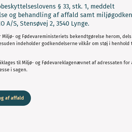
beskyttelseslovens § 33, stk. 1, meddelt
lse og behandling af affald samt miljøgodke
O A/S, Stensøvej 2, 3540 Lynge.
Miljø- og Fødevareministeriets bekendtgørelse herom, dels 
esuden indeholder godkendelserne vilkår om støj i henhold t
påklages til Miljø- og Fødevareklagenævnet af adressaten for
esse i sagen.
 af affald