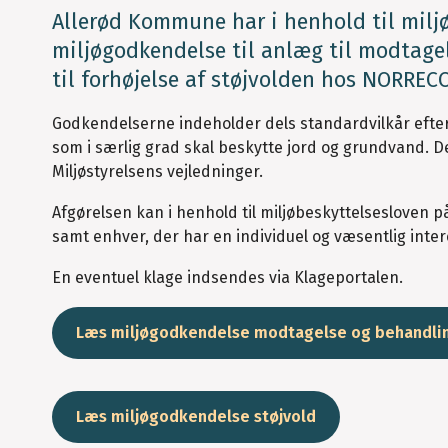
Allerød Kommune har i henhold til miljø
miljøgodkendelse til anlæg til modtage
til forhøjelse af støjvolden hos NORRECC
Godkendelserne indeholder dels standardvilkår efter 
som i særlig grad skal beskytte jord og grundvand. D
Miljøstyrelsens vejledninger.
Afgørelsen kan i henhold til miljøbeskyttelsesloven 
samt enhver, der har en individuel og væsentlig inter
En eventuel klage indsendes via Klageportalen.
Læs miljøgodkendelse modtagelse og behandling
Læs miljøgodkendelse støjvold