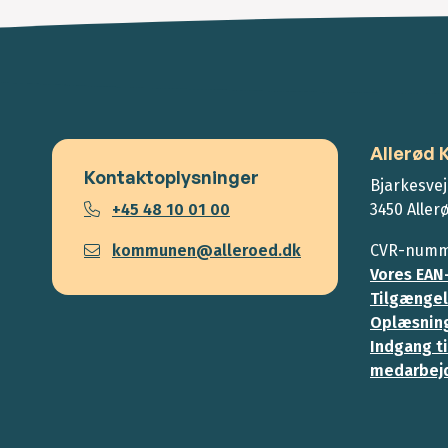
Allerød
Kontaktoplysninger
Bjarkesvej
+45 48 10 01 00
3450 Aller
kommunen@alleroed.dk
CVR-numme
Vores EAN
Tilgængel
Oplæsning
Indgang ti
medarbej