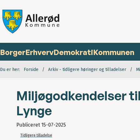
Borger
Erhverv
Demokrati
Kommunen
Du er her:
Forside
Arkiv - tidligere høringer og tilladelser
M
Miljøgodkendelser ti
Lynge
Publiceret
15-07-2025
Tidligere tilladelse