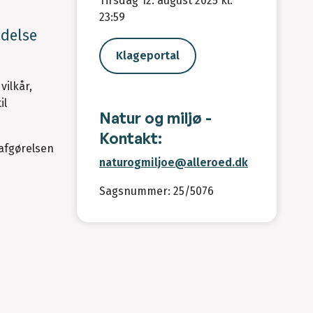
Tirsdag 12. august 2025 kl.
23:59
ndelse
Klageportal
vilkår,
il
Natur og miljø -
Kontakt:
 afgørelsen
naturogmiljoe@alleroed.dk
Sagsnummer: 25/5076