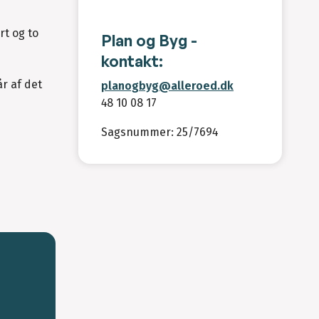
rt og to
Plan og Byg -
kontakt:
r af det
planogbyg@alleroed.dk
48 10 08 17
Sagsnummer: 25/7694