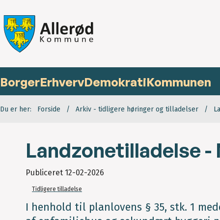
Borger
Erhverv
Demokrati
Kommunen
Du er her:
Forside
Arkiv - tidligere høringer og tilladelser
L
Landzonetilladelse - 
Publiceret
12-02-2026
Tidligere tilladelse
I henhold til planlovens § 35, stk. 1 me