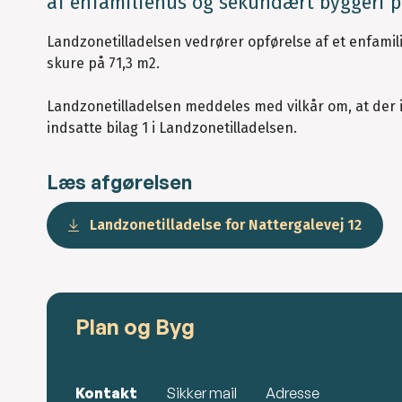
af enfamiliehus og sekundært byggeri p
Landzonetilladelsen vedrører opførelse af et enfami
skure på 71,3 m2.
Landzonetilladelsen meddeles med vilkår om, at der
indsatte bilag 1 i Landzonetilladelsen.
Læs afgørelsen
Landzonetilladelse for Nattergalevej 12
Plan og Byg
Kontakt
Sikker mail
Adresse