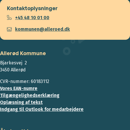
Kontaktoplysninger
+45 48 10 01 00
kommunen@alleroed.dk
Allerød Kommune
Bjarkesvej 2
3450 Allerød
CVR-nummer: 60183112
Vores EAN-numre
Tilgængelighedserklæring
Oplæsning af tekst
Indgang til Outlook for medarbejdere