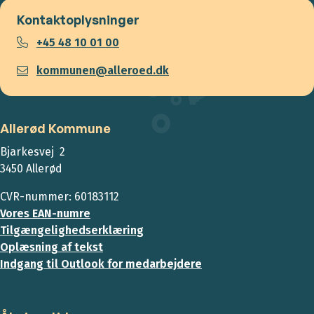
Kontaktoplysninger
+45 48 10 01 00
kommunen@alleroed.dk
Allerød Kommune
Bjarkesvej 2
3450 Allerød
CVR-nummer: 60183112
Vores EAN-numre
Tilgængelighedserklæring
Oplæsning af tekst
Indgang til Outlook for medarbejdere