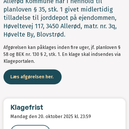
Allerød Kommune har i henhold til
planloven § 35, stk. 1 givet midlertidig
tilladelse til jorddepot på ejendommen,
Høveltevej 117, 3450 Allerød, matr. nr. 3q,
Høvelte By, Blovstrød.
Afgørelsen kan påklages inden fire uger, jf. planloven §
58 og BEK nr. 130 § 2, stk. 1. En klage skal indsendes via
Klageportalen.
Læs afgørelsen her.
Klagefrist
Mandag den 20. oktober 2025 kl. 23:59