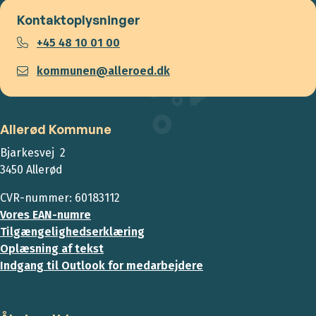
Kontaktoplysninger
+45 48 10 01 00
kommunen@alleroed.dk
Allerød Kommune
Bjarkesvej 2
3450 Allerød
CVR-nummer: 60183112
Vores EAN-numre
Tilgængelighedserklæring
Oplæsning af tekst
Indgang til Outlook for medarbejdere