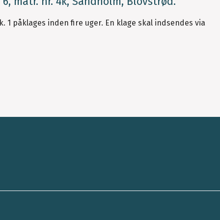
, matr. nr. 4k, Sandholm, Blovstrød.
tk. 1 påklages inden fire uger. En klage skal indsendes via