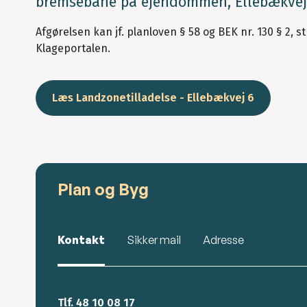
bremsebane på ejendommen, Ellebækvej 6
Afgørelsen kan jf. planloven § 58 og BEK nr. 130 § 2, s
Klageportalen.
Læs Landzonetilladelse - Ellebækvej 6
Plan og Byg
Kontakt
Sikker mail
Adresse
Tlf. 48 10 08 17