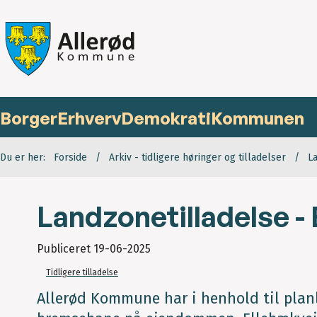
Borger
Erhverv
Demokrati
Kommunen
Du er her:
Forside
Arkiv - tidligere høringer og tilladelser
L
Landzonetilladelse - 
Publiceret
19-06-2025
Tidligere tilladelse
Allerød Kommune har i henhold til planlov