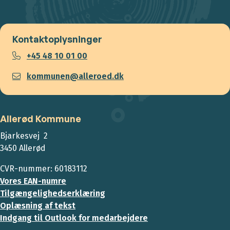
Kontaktoplysninger
+45 48 10 01 00
kommunen@alleroed.dk
Allerød Kommune
Bjarkesvej 2
3450 Allerød
CVR-nummer: 60183112
Vores EAN-numre
Tilgængelighedserklæring
Oplæsning af tekst
Indgang til Outlook for medarbejdere