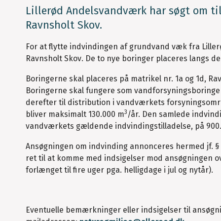
Lillerød Andelsvandværk har søgt om til
Ravnsholt Skov.
For at flytte indvindingen af grundvand væk fra Lille
Ravnsholt Skov. De to nye boringer placeres langs d
Boringerne skal placeres på matrikel nr. 1a og 1d, Ra
Boringerne skal fungere som vandforsyningsboringer
derefter til distribution i vandværkets forsyningsom
3
bliver maksimalt 130.000 m
/år. Den samlede indvind
vandværkets gældende indvindingstilladelse, på 900
Ansøgningen om indvinding annonceres hermed jf. § 
ret til at komme med indsigelser mod ansøgningen ove
forlænget til fire uger pga. helligdage i jul og nytår).
Eventuelle bemærkninger eller indsigelser til ansøgni