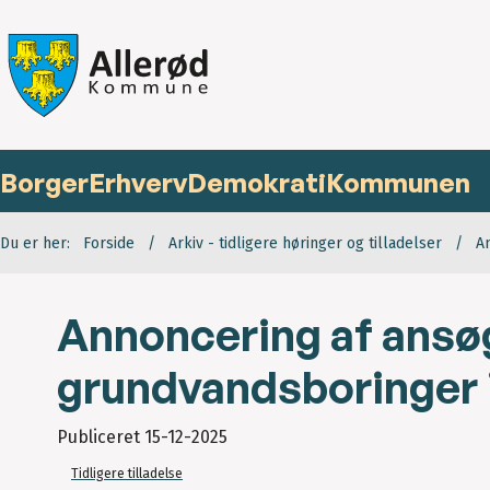
Borger
Erhverv
Demokrati
Kommunen
Du er her:
Forside
Arkiv - tidligere høringer og tilladelser
A
Annoncering af ansø
grundvandsboringer 
Publiceret
15-12-2025
Tidligere tilladelse