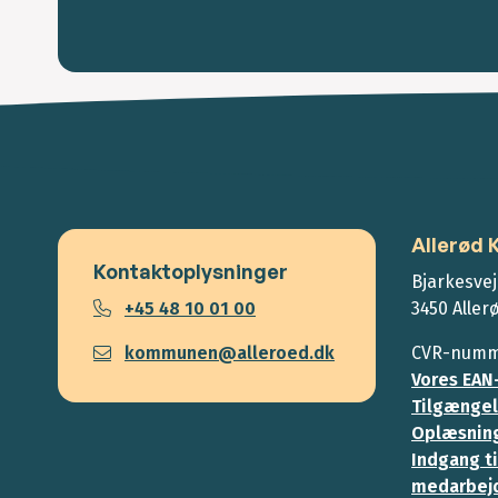
Allerød
Kontaktoplysninger
Bjarkesvej
+45 48 10 01 00
3450 Aller
kommunen@alleroed.dk
CVR-numme
Vores EAN
Tilgængel
Oplæsning
Indgang ti
medarbej