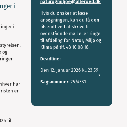
naturogmiljoe@alleroed.dk
nger i
Hvis du ønsker at læse
ansøgningen, kan du få den
tilsendt ved at skrive til
inger i
ovenstående mail eller ringe
til afdeling for Natur, Miljø og
styrelsen.
Klima på tlf. 48 10 08 18.
k og
Deadline:
ringer
Den 12. januar 2026 kl. 23:59
Sagsnummer:
25/4531
Enhver har
risten er
26 til