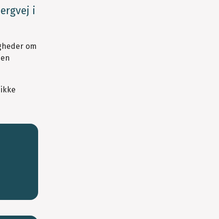
ergvej i
igheder om
den
ikke