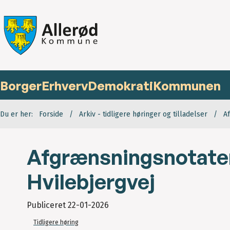
Borger
Erhverv
Demokrati
Kommunen
Du er her:
Forside
Arkiv - tidligere høringer og tilladelser
A
Afgrænsningsnotater 
Hvilebjergvej
Publiceret
22-01-2026
Tidligere høring