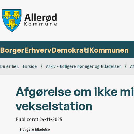
Borger
Erhverv
Demokrati
Kommunen
Du er her:
Forside
Arkiv - tidligere høringer og tilladelser
A
Afgørelse om ikke mi
vekselstation
Publiceret
24-11-2025
Tidligere tilladelse