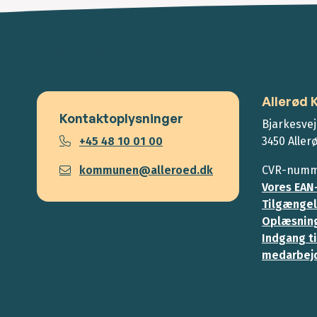
Allerød
Kontaktoplysninger
Bjarkesvej
+45 48 10 01 00
3450 Aller
kommunen@alleroed.dk
CVR-numme
Vores EAN
Tilgængel
Oplæsning
Indgang ti
medarbej