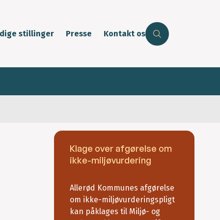
dige stillinger
Presse
Kontakt os
Klage over afgørelse om
ikke-miljøvurdering
Allerød Kommunes afgørelse
om ikke-miljøvurderingspligt
kan påklages til Miljø- og