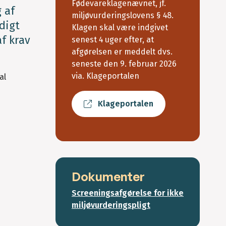
Fødevareklagenævnet, jf.
 af
miljøvurderingslovens § 48.
digt
Klagen skal være indgivet
f krav
senest 4 uger efter, at
afgørelsen er meddelt dvs.
seneste den 9. februar 2026
via. Klageportalen
al
Klageportalen
Dokumenter
Screeningsafgørelse for ikke
miljøvurderingspligt