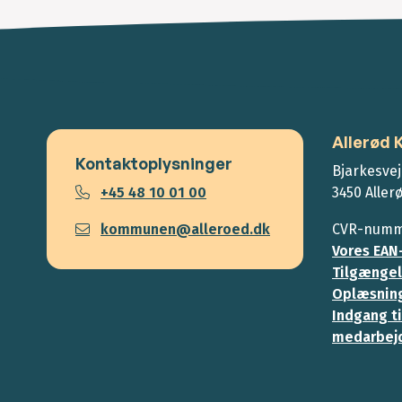
Allerød
Kontaktoplysninger
Bjarkesvej
+45 48 10 01 00
3450 Aller
kommunen@alleroed.dk
CVR-numme
Vores EAN
Tilgængel
Oplæsning
Indgang ti
medarbej