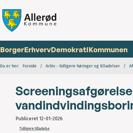
Borger
Erhverv
Demokrati
Kommunen
Du er her:
Forside
Arkiv - tidligere høringer og tilladelser
A
Screeningsafgørelse
vandindvindingsbori
Publiceret
12-01-2026
Tidligere tilladelse