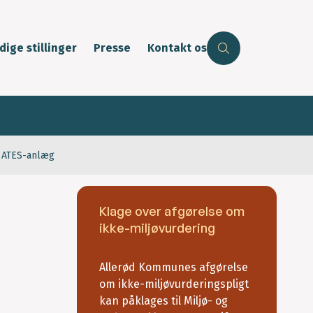
dige stillinger
Presse
Kontakt os
r ATES-anlæg
Klage over afgørelse om
ikke-miljøvurdering
Allerød Kommunes afgørelse
om ikke-miljøvurderingspligt
kan påklages til Miljø- og