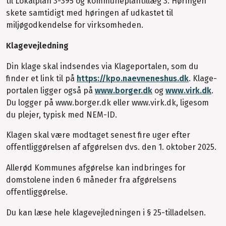
til Lokalplan 3-395 og kommuneplantillæg 3. Høringen
skete samtidigt med høringen af udkastet til
miljøgodkendelse for virksomheden.
Klagevejledning
Din klage skal indsendes via Klageportalen, som du
finder et link til på
https://kpo.naevneneshus.dk
. Klage-
portalen ligger også på
www.borger.dk
og
www.virk.dk
.
Du logger på www.borger.dk eller www.virk.dk, ligesom
du plejer, typisk med NEM-ID.
Klagen skal være modtaget senest fire uger efter
offentliggørelsen af afgørelsen dvs. den 1. oktober 2025.
Allerød Kommunes afgørelse kan indbringes for
domstolene inden 6 måneder fra afgørelsens
offentliggørelse.
Du kan læse hele klagevejledningen i § 25-tilladelsen.