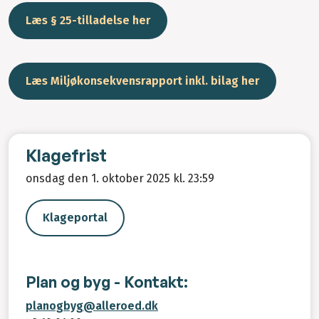
Læs § 25-tilladelse her
Læs Miljøkonsekvensrapport inkl. bilag her
Klagefrist
onsdag den 1. oktober 2025 kl. 23:59
Klageportal
Plan og byg - Kontakt:
planogbyg@alleroed.dk