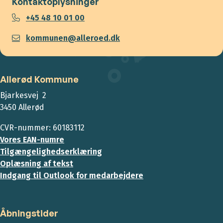
Kontaktoplysninger
+45 48 10 01 00
kommunen@alleroed.dk
Allerød Kommune
Bjarkesvej 2
3450 Allerød
CVR-nummer: 60183112
Vores EAN-numre
Tilgængelighedserklæring
Oplæsning af tekst
Indgang til Outlook for medarbejdere
Åbningstider