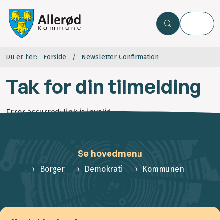
Du er her:
Forside
Newsletter Confirmation
Tak for din tilmelding
Error occurred: link is invalid.
Se hovedmenu
Borger
Demokrati
Kommunen