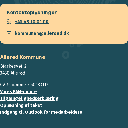
Kontaktoplysninger
+45 48 10 01 00
kommunen@alleroed.dk
Allerød Kommune
Bjarkesvej 2
3450 Allerød
CVR-nummer: 60183112
Vores EAN-numre
Tilgængelighedserklæring
Oplæsning af tekst
Indgang til Outlook for medarbejdere