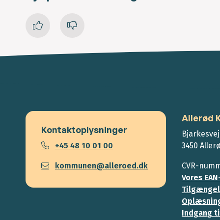
Allerød
Kontaktoplysninger
Bjarkesvej
+45 48 10 01 00
3450 Aller
kommunen@alleroed.dk
CVR-numme
Vores EAN
Tilgængel
Oplæsning
Indgang ti