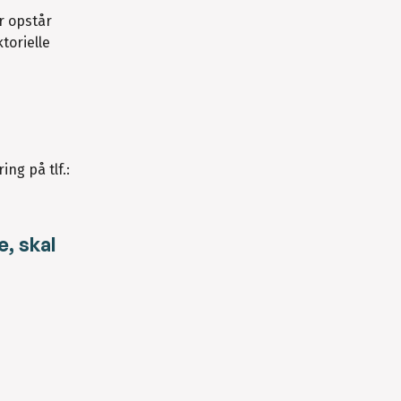
r opstår
torielle
ng på tlf.:
e, skal