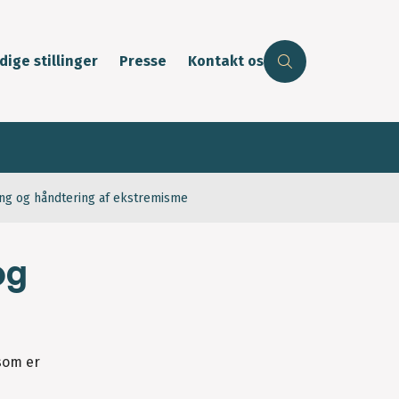
dige stillinger
Presse
Kontakt os
ng og håndtering af ekstremisme
og
som er