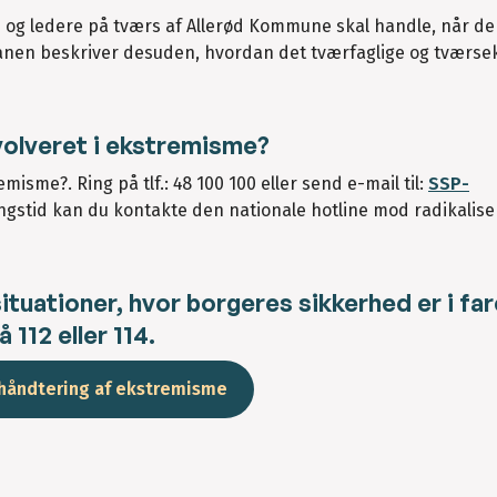
g ledere på tværs af Allerød Kommune skal handle, når de
nen beskriver desuden, hvordan det tværfaglige og tværsek
nvolveret i ekstremisme?
misme?. Ring på tlf.: 48 100 100 eller send e-mail til:
SSP-
stid kan du kontakte den nationale hotline mod radikaliseri
situationer, hvor borgeres sikkerhed er i far
 112 eller 114.
 håndtering af ekstremisme