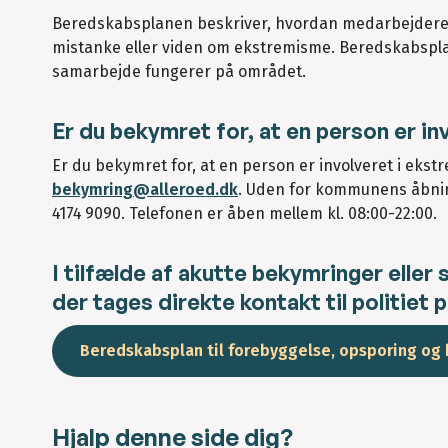
Beredskabsplanen beskriver, hvordan medarbejdere o
mistanke eller viden om ekstremisme. Beredskabspla
samarbejde fungerer på området.
Er du bekymret for, at en person er i
Er du bekymret for, at en person er involveret i ekstre
bekymring@alleroed.dk
. Uden for kommunens åbning
4174 9090. Telefonen er åben mellem kl. 08:00-22:00.
I tilfælde af akutte bekymringer eller 
der tages direkte kontakt til politiet på
Beredskabsplan til forebyggelse, opsporing og
Hjalp denne side dig?