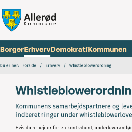
Borger
Erhverv
Demokrati
Kommunen
Du er her:
Forside
Erhverv
Whistleblowerordning
Whistleblowerordning
Kommunens samarbejdspartnere og lever
indberetninger under whistleblowerloven
Hvis du arbejder for en kontrahent, underleverandør e