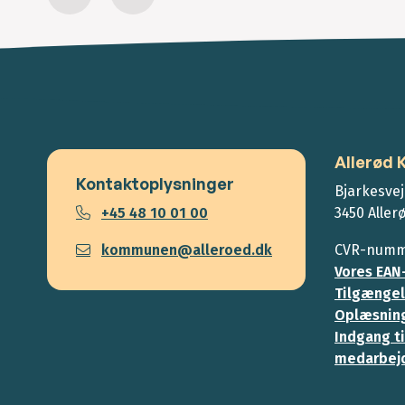
Allerød
Kontaktoplysninger
Bjarkesvej
+45 48 10 01 00
3450 Aller
kommunen@alleroed.dk
CVR-numme
Vores EAN
Tilgængel
Oplæsning
Indgang ti
medarbej