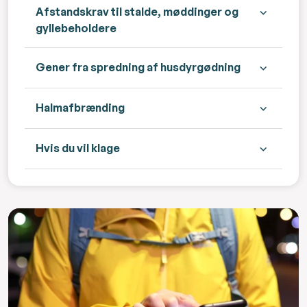
Afstandskrav til stalde, møddinger og
gyllebeholdere
Gener fra spredning af husdyrgødning
Halmafbrænding
Hvis du vil klage