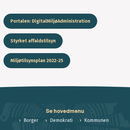
Portalen: DigitalMiljøAdministration
Styrket affaldstilsyn
Miljøtilsynsplan 2022-25
Se hovedmenu
Borger
Demokrati
Kommunen