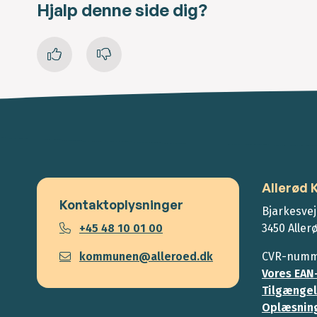
Hjalp denne side dig?
Allerød
Kontaktoplysninger
Bjarkesvej
+45 48 10 01 00
3450 Aller
kommunen@alleroed.dk
CVR-numme
Vores EAN
Tilgængel
Oplæsning