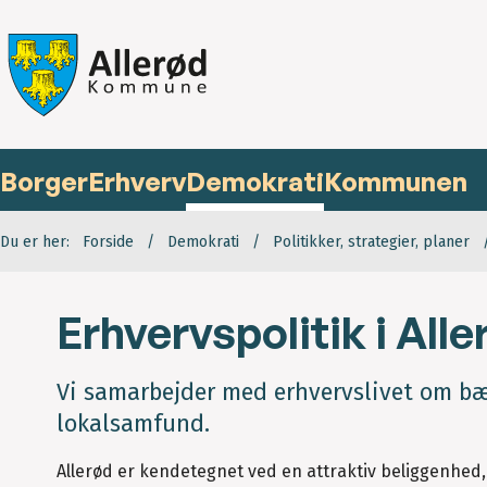
Borger
Erhverv
Demokrati
Kommunen
Du er her:
Forside
Demokrati
Politikker, strategier, planer
Erhvervspolitik i Al
Vi samarbejder med erhvervslivet om bæ
lokalsamfund.
Allerød er kendetegnet ved en attraktiv beliggenhed