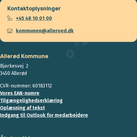
Kontaktoplysninger
+45 48 10 01 00
kommunen@alleroed.dk
Allerød Kommune
Bjarkesvej 2
3450 Allerød
CVR-nummer: 60183112
Vores EAN-numre
Tilgængelighedserklæring
Oplæsning af tekst
Indgang til Outlook for medarbejdere