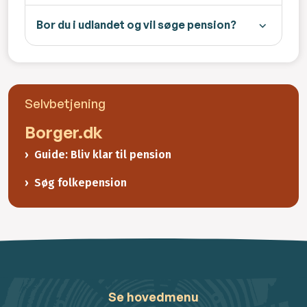
Bor du i udlandet og vil søge pension?
Selvbetjening
Borger.dk
Guide: Bliv klar til pension
Søg folkepension
Se hovedmenu