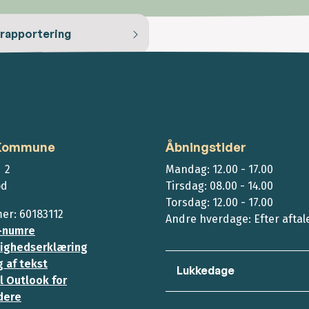
srapportering
 Kommune
Åbningstider
 2
Mandag: 12.00 - 17.00
ød
Tirsdag: 08.00 - 14.00
Torsdag: 12.00 - 17.00
r: 60183112
Andre hverdage: Efter aftal
-numre
ighedserklæring
 af tekst
Lukkedage
l Outlook for
dere