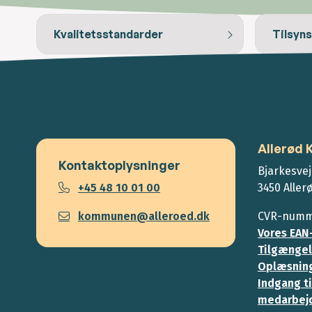
Kvalitetsstandarder
Tilsyn
Allerød
Kontaktoplysninger
Bjarkesvej
+45 48 10 01 00
3450 Aller
kommunen@alleroed.dk
CVR-numme
Vores EAN
Tilgængel
Oplæsning
Indgang ti
medarbej