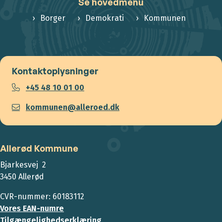
Se hovedmenu
Borger
Demokrati
Kommunen
Kontaktoplysninger
+45 48 10 01 00
kommunen@alleroed.dk
Allerød Kommune
Bjarkesvej 2
3450 Allerød
CVR-nummer: 60183112
Vores EAN-numre
Tilgængelighedserklæring