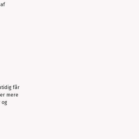
 af
mtidig får
ber mere
r og