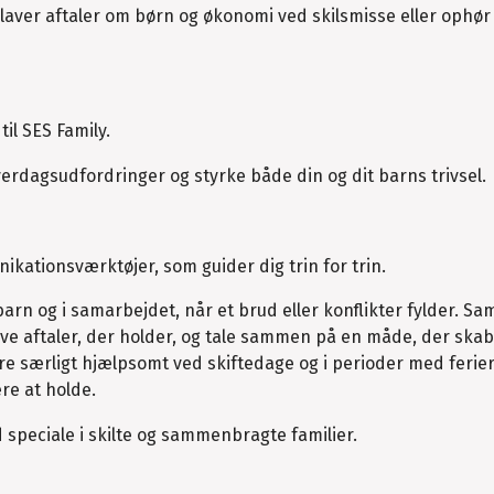
 I laver aftaler om børn og økonomi ved skilsmisse eller ophør
il SES Family.
verdagsudfordringer og styrke både din og dit barns trivsel.
ikationsværktøjer, som guider dig trin for trin.
t barn og i samarbejdet, når et brud eller konflikter fylder. Sa
lave aftaler, der holder, og tale sammen på en måde, der ska
re særligt hjælpsomt ved skiftedage og i perioder med ferie
re at holde.
 speciale i skilte og sammenbragte familier.