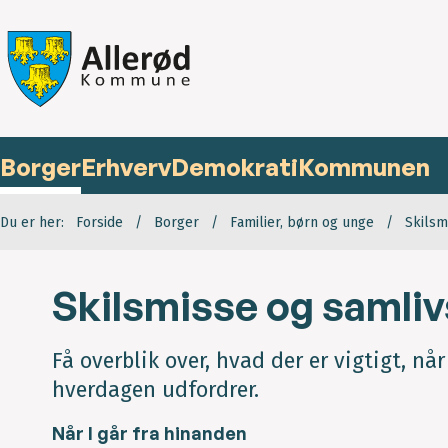
Borger
Erhverv
Demokrati
Kommunen
Du er her:
Forside
Borger
Familier, børn og unge
Skilsm
Skilsmisse og samli
Få overblik over, hvad der er vigtigt, nå
hverdagen udfordrer.
Når I går fra hinanden