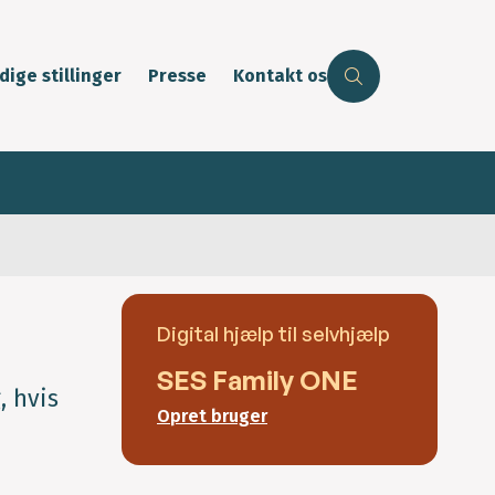
dige stillinger
Presse
Kontakt os
Digital hjælp til selvhjælp
SES Family ONE
, hvis
Opret bruger