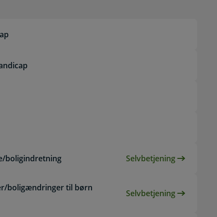
cap
handicap
/boligindretning
Selvbetjening
Selvbetjening, 
/boligændringer til børn
Selvbetjening
Selvbetjening, A