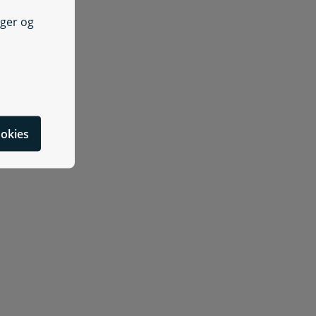
rklæring om oplysningspligt (kompensationsydelse, tabt ar
nger og
cookies