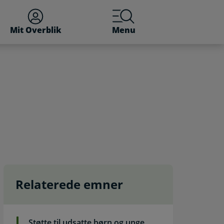
Mit Overblik
Menu
Relaterede emner
Støtte til udsatte børn og unge