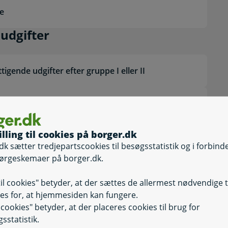
re
gende udgifter
udgifter
gende udgifter efter gruppe I eller II
ationsberettigende
Selvbetjening
Selvbetjening, A
- standardbeløb - gruppe I
illing til cookies på borger.dk
ationsberettigende
dk sætter tredjepartscookies til besøgsstatistik og i forbind
 - dokumenterede udgifter
Selvbetjening
ørgeskemaer på borger.dk.
Selvbetjening, 
til cookies" betyder, at der sættes de allermest nødvendige 
es for, at hjemmesiden kan fungere.
rtjeneste
Selvbetjening
Selvbetjening, A
il cookies" betyder, at der placeres cookies til brug for
sstatistik.
tionsydelse, tabt