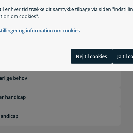
Selvbetjening
Selvbetjening, E
ydelse)
il enhver tid trække dit samtykke tilbage via siden "Indstilli
tion om cookies".
sageordning
dning
stillinger og information om cookies
Nej til cookies
Ja til 
 handicap
rlige behov
ler handicap
handicap