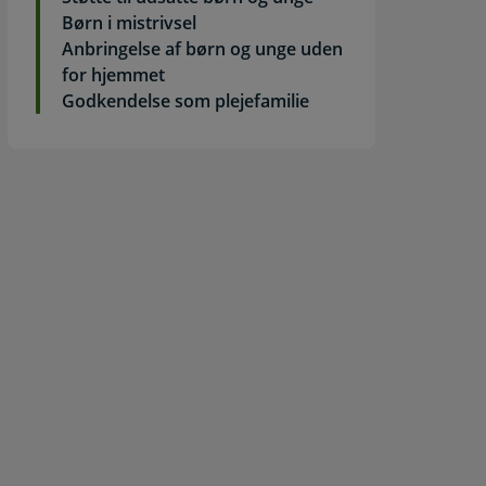
Børn i mistrivsel
Anbringelse af børn og unge uden
for hjemmet
Godkendelse som plejefamilie
Ansøg om hjælpemiddel / forbrugsgode / boligindretning
nsøg om hjælpemidler / forbrugsgoder / boligændringer til