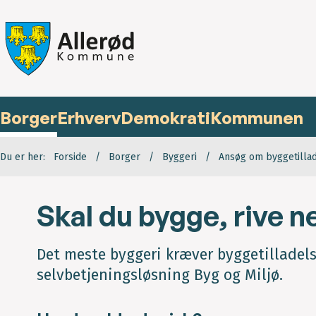
Borger
Erhverv
Demokrati
Kommunen
Du er her:
Forside
Borger
Byggeri
Ansøg om byggetilla
Skal du bygge, rive n
Det meste byggeri kræver byggetilladels
selvbetjeningsløsning Byg og Miljø.