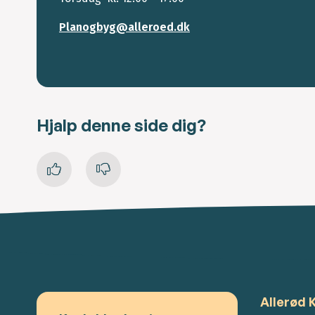
Planogbyg@alleroed.dk
Hjalp denne side dig?
Allerød