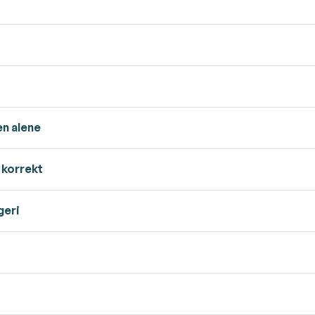
en alene
 korrekt
geri