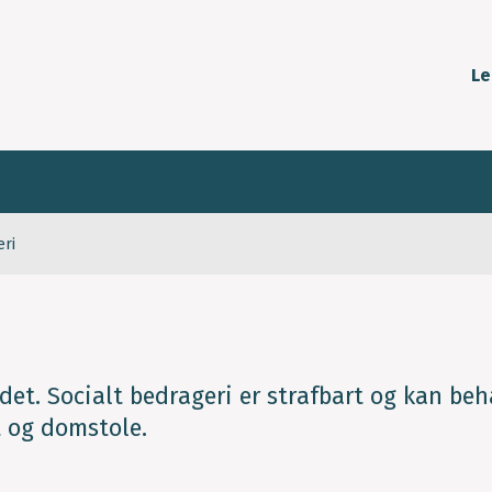
Le
eri
et. Socialt bedrageri er strafbart og kan be
t og domstole.