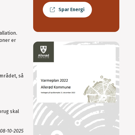
Spar Energi
allation.
oner er
området, så
brug skal
08-10-2025