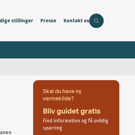
dige stillinger
Presse
Kontakt os
Skal du have ny
varmekilde?
Bliv guidet gratis
Find information og få uvildig
sparring
lanen