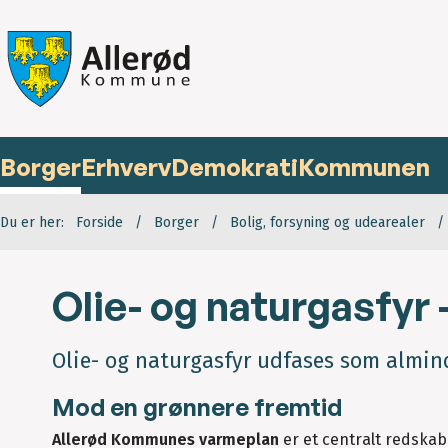
Borger
Erhverv
Demokrati
Kommunen
Du er her:
Forside
Borger
Bolig, forsyning og udearealer
Olie- og naturgasfyr 
Olie- og naturgasfyr udfases som almi
Mod en grønnere fremtid
Allerød Kommunes varmeplan
er et centralt redska