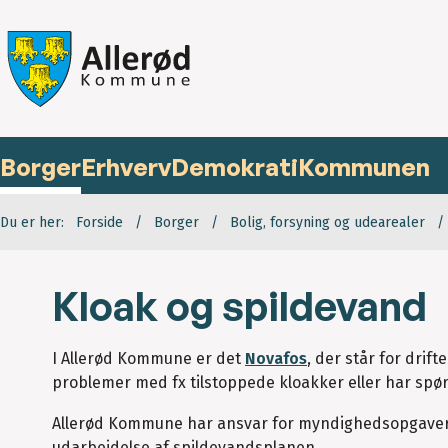
Borger
Erhverv
Demokrati
Kommunen
Du er her:
Forside
Borger
Bolig, forsyning og udearealer
Kloak og spildevand
I Allerød Kommune er det
Novafos
, der står for drif
problemer med fx tilstoppede kloakker eller har sp
Allerød Kommune har ansvar for myndighedsopgavern
udarbejdelse af spildevandsplanen.