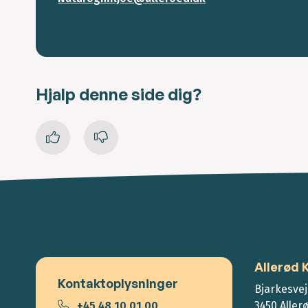
Hjalp denne side dig?
Allerød
Kontaktoplysninger
Bjarkesvej
+45 48 10 01 00
3450 Aller