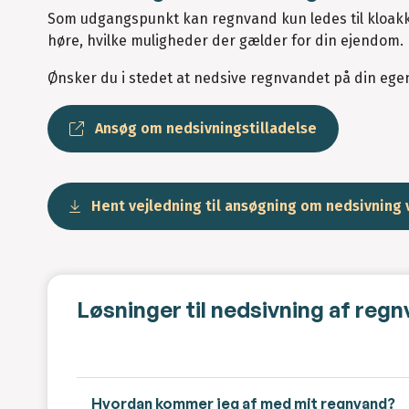
Som udgangspunkt kan regnvand kun ledes til kloakke
høre, hvilke muligheder der gælder for din ejendom.
Ønsker du i stedet at nedsive regnvandet på din ege
Ansøg om nedsivningstilladelse
Hent vejledning til ansøgning om nedsivning 
Løsninger til nedsivning af reg
Hvordan kommer jeg af med mit regnvand?