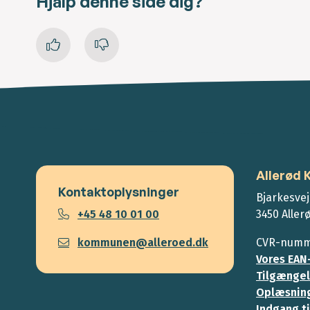
Hjalp denne side dig?
Allerød
Kontaktoplysninger
Bjarkesvej
+45 48 10 01 00
3450 Aller
kommunen@alleroed.dk
CVR-numme
Vores EAN
Tilgængel
Oplæsning
Indgang ti