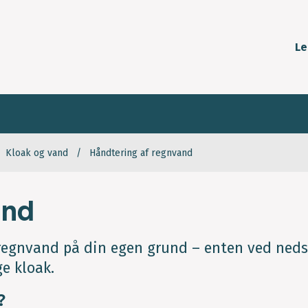
Le
Kloak og vand
Håndtering af regnvand
and
e regnvand på din egen grund – enten ved ned
ge kloak.
?