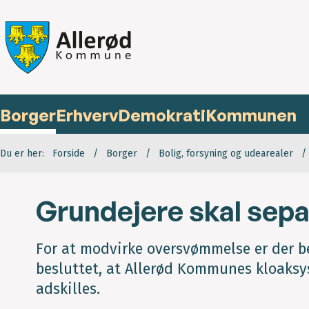
Borger
Erhverv
Demokrati
Kommunen
Du er her:
Forside
Borger
Bolig, forsyning og udearealer
Grundejere skal sep
For at modvirke oversvømmelse er der be
besluttet, at Allerød Kommunes kloaksy
adskilles.