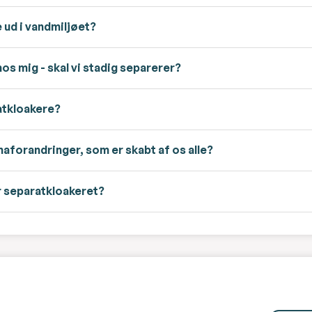
e ud i vandmiljøet?
s mig - skal vi stadig separerer?
ratkloakere?
maforandringer, som er skabt af os alle?
r separatkloakeret?