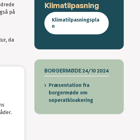
Klimatilpasning
andrede
også på
Klimatilpasningspla
n
ur, da
BORGERMØDE 24/10 2024
Præsentation fra
borgermøde om
seperatkloakering
ns
råder.