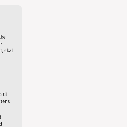
s
lke
de
t, skal
 til
atens
d
ed