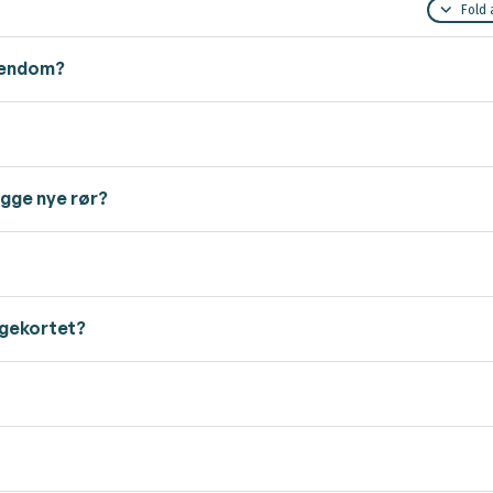
Fold 
ejendom?
ægge nye rør?
lgekortet?