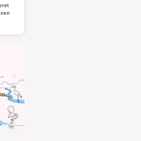
eret
anen