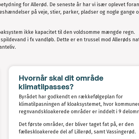
betydning for Allerød. De seneste år har vi især oplevet for
eshændelser på veje, stier, parker, pladser og nogle gange 
aksystem ikke kapacitet til den voldsomme mængde regn.
pildevand i fx vandløb. Dette er en trussel mod Allerøds nat
nteliv.
Hvornår skal dit område
klimatilpasses?
Byrådet har godkendt en rækkefølgeplan for
klimatilpasningen af kloaksystemet, hvor kommune
regnvandskloakerede områder er inddelt i 9 delom
Det første områder, der bliver taget fat på, er den
fælleskloakerede del af Lillerød, samt Vassingerød.