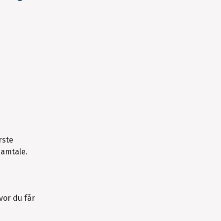
rste
samtale.
vor du får