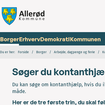
Borger
Erhverv
Demokrati
Kommunen
Du er her:
Forside
Borger
Arbejde, dagpenge og ferie
K
Søger du kontanthjæ
Du kan søge om kontanthjælp, hvis du ik
måde.
Her er de tre første trin, du skal fø