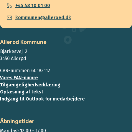
+45 48 10 01 00
kommunen@alleroed.dk
Allerød Kommune
Bjarkesvej 2
3450 Allerød
CVR-nummer: 60183112
Vores EAN-numre
Tilgængelighedserklæring
Oplæsning af tekst
Indgang til Outlook for medarbejdere
Åbningstider
Mandag: 12.00 - 17.00