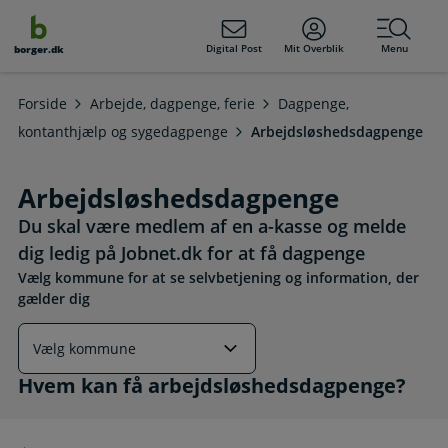
dens
hold
Digital Post
Mit Overblik
Menu
borger.dk
Forside
Arbejde, dagpenge, ferie
Dagpenge,
kontanthjælp og sygedagpenge
Arbejdsløshedsdagpenge
Arbejdsløshedsdagpenge
Du skal være medlem af en a-kasse og melde
dig ledig på Jobnet.dk for at få dagpenge
Vælg kommune for at se selvbetjening og information, der
gælder dig
Hvem kan få arbejdsløshedsdagpenge?
Hvem kan få arbejdsløshedsdagpenge?