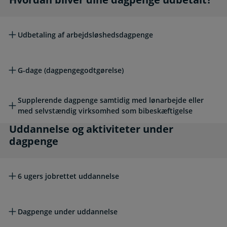
Udbetaling af arbejdsløshedsdagpenge
G-dage (dagpengegodtgørelse)
Supplerende dagpenge samtidig med lønarbejde eller
med selvstændig virksomhed som bibeskæftigelse
Uddannelse og aktiviteter under dagpenge
Uddannelse og aktiviteter under
dagpenge
6 ugers jobrettet uddannelse
Dagpenge under uddannelse