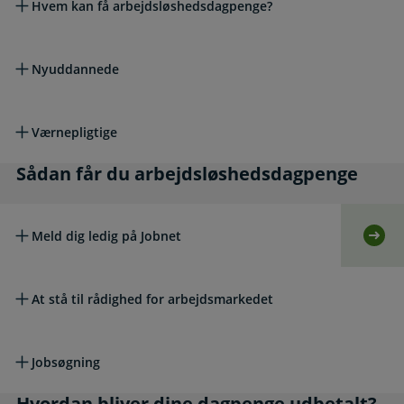
Hvem kan få arbejdsløshedsdagpenge?
Nyuddannede
Værnepligtige
Sådan får du arbejdsløshedsdagpenge
Sådan får du arbejdsløshedsdagpenge
Meld dig ledig på Jobnet
Selv
At stå til rådighed for arbejdsmarkedet
Jobsøgning
Hvordan bliver dine dagpenge udbetalt?
Hvordan bliver dine dagpenge udbetalt?