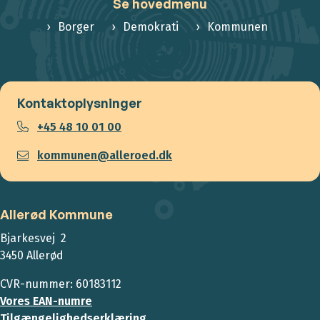
Se hovedmenu
Borger
Demokrati
Kommunen
Kontaktoplysninger
+45 48 10 01 00
kommunen@alleroed.dk
Allerød Kommune
Bjarkesvej 2
3450 Allerød
CVR-nummer: 60183112
Vores EAN-numre
Tilgængelighedserklæring