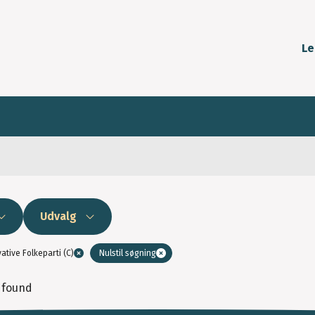
Le
Udvalg
ative Folkeparti (C)
Nulstil søgning
 found