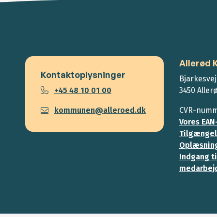
Allerød
Kontaktoplysninger
Bjarkesvej
+45 48 10 01 00
3450 Aller
kommunen@alleroed.dk
CVR-numme
Vores EAN
Tilgængel
Oplæsning
Indgang ti
medarbej