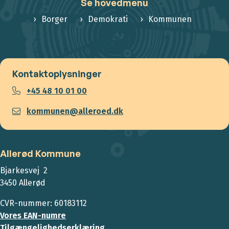
Se hovedmenu
Borger
Demokrati
Kommunen
Kontaktoplysninger
+45 48 10 01 00
kommunen@alleroed.dk
Allerød Kommune
Bjarkesvej 2
3450 Allerød
CVR-nummer: 60183112
Vores EAN-numre
Tilgængelighedserklæring