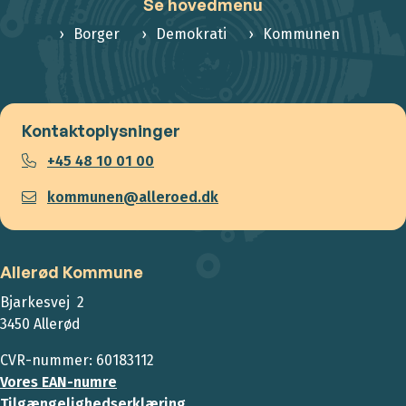
Se hovedmenu
Borger
Demokrati
Kommunen
Kontaktoplysninger
+45 48 10 01 00
kommunen@alleroed.dk
Allerød Kommune
Bjarkesvej 2
3450 Allerød
CVR-nummer: 60183112
Vores EAN-numre
Tilgængelighedserklæring