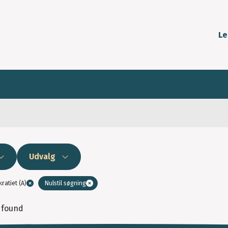
Le
Udvalg
ratiet (A)
Nulstil søgning
 found