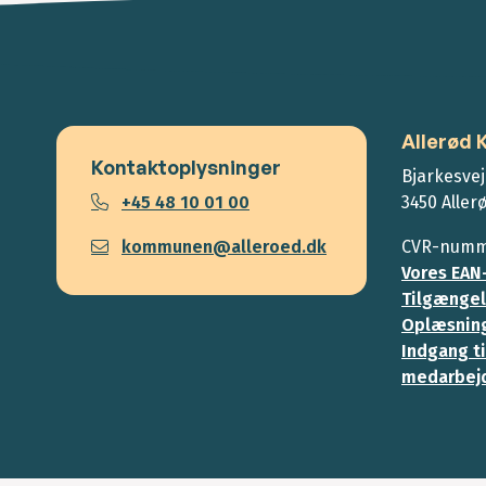
Allerød
Kontaktoplysninger
Bjarkesvej
+45 48 10 01 00
3450 Aller
kommunen@alleroed.dk
CVR-numme
Vores EAN
Tilgængel
Oplæsning
Indgang ti
medarbej